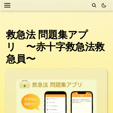
theme
救急法 問題集アプ
リ 〜赤十字救急法救
急員〜