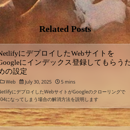
Related Posts
NetlifyにデプロイしたWebサイトを
Googleにインデックス登録してもらう
めの設定
Web
July 30, 2025
5 mins
NetlifyにデプロイしたWebサイトがGoogleのクローリングで
504になってしまう場合の解消方法を説明します