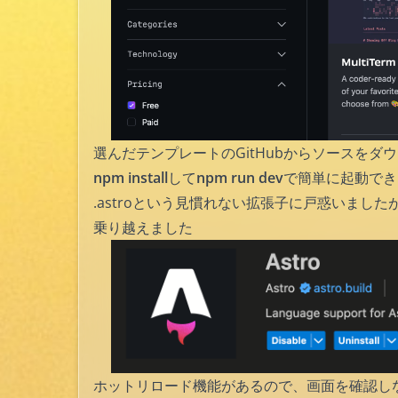
選んだテンプレートのGitHubからソースを
npm install
して
npm run dev
で簡単に起動でき
.astroという見慣れない拡張子に戸惑いました
乗り越えました
ホットリロード機能があるので、画面を確認し