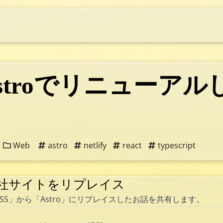
stroでリニューアル
Web
astro
netlify
react
typescript
—自社サイトをリプレイス
SS」から「
Astro
」にリプレイスしたお話を共有します。