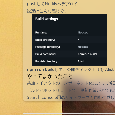
pushしてNetlifyへデプロイ
設定はこんな感じです
npm run build
して、公開ディレクトリを
/dist
やってよかったこと
共通レイアウトのコンポーネント化によって修
ビルドとホットリロードで、更新作業がとても
Search Console用のサイトマップも自動生