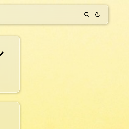
theme switcher
し